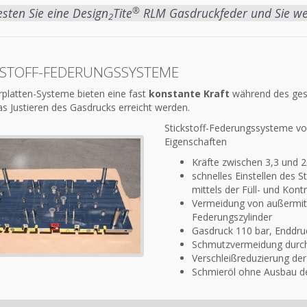
®
esten Sie eine Design
Tite
RLM Gasdruckfeder und Sie werd
2
KSTOFF-FEDERUNGSSYSTEME
rplatten-Systeme bieten eine fast
konstante Kraft
während des ges
as Justieren des Gasdrucks erreicht werden.
Stickstoff-Federungssysteme vo
Eigenschaften
Kräfte zwischen 3,3 und 
schnelles Einstellen des S
mittels der Füll- und Kont
Vermeidung von außermitt
Federungszylinder
Gasdruck 110 bar, Enddru
Schmutzvermeidung durch
Verschleißreduzierung der
Schmieröl ohne Ausbau de