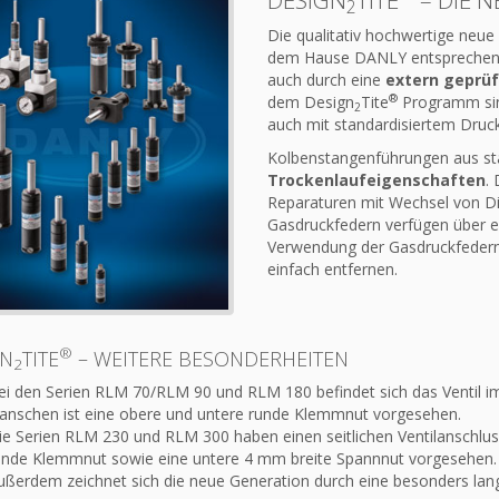
DESIGN
TITE
– DIE 
2
Die qualitativ hochwertige neu
dem Hause DANLY entsprechen
auch durch eine
extern geprüf
®
dem Design
Tite
Programm sind
2
auch mit standardisiertem Druck 
Kolbenstangenführungen aus sta
Trockenlaufeigenschaften
.
Reparaturen mit Wechsel von Di
Gasdruckfedern verfügen über e
Verwendung der Gasdruckfedern
einfach entfernen.
®
GN
TITE
– WEITERE BESONDERHEITEN
2
ei den Serien RLM 70/RLM 90 und RLM 180 befindet sich das Ventil i
lanschen ist eine obere und untere runde Klemmnut vorgesehen.
ie Serien RLM 230 und RLM 300 haben einen seitlichen Ventilanschlus
unde Klemmnut sowie eine untere 4 mm breite Spannnut vorgesehen.
ußerdem zeichnet sich die neue Generation durch eine besonders lan