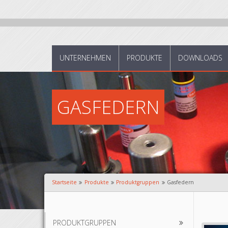
UNTERNEHMEN
PRODUKTE
DOWNLOADS
GASFEDERN
Startseite
Produkte
Produktgruppen
Gasfedern
PRODUKTGRUPPEN