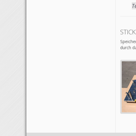
T
STIC
Speiche
durch d