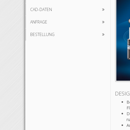
CAD-DATEN
ANFRAGE
BESTELLUNG
DESI
B
F
D
r
A