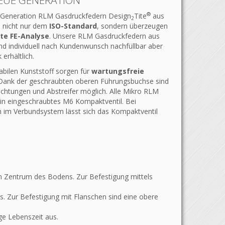
NEUE GENERATION
®
e Generation RLM Gasdruckfedern Design
Tite
aus
2
 nicht nur dem
ISO-Standard
, sondern überzeugen
te FE-Analyse
. Unsere RLM Gasdruckfedern aus
 individuell nach Kundenwunsch nachfüllbar aber
erhältlich.
bilen Kunststoff sorgen für
wartungsfreie
 Dank der geschraubten oberen Führungsbuchse sind
chtungen und Abstreifer möglich. Alle Mikro RLM
in eingeschraubtes M6 Kompaktventil. Bei
 im Verbundsystem lässt sich das Kompaktventil
m Zentrum des Bodens. Zur Befestigung mittels
s. Zur Befestigung mit Flanschen sind eine obere
ge Lebenszeit aus.