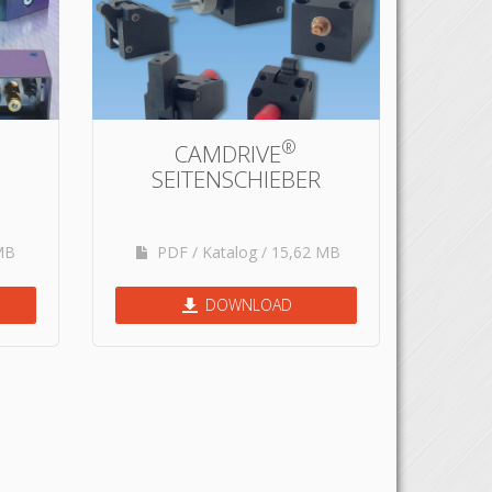
®
CAMDRIVE
SEITENSCHIEBER
MB
PDF / Katalog / 15,62 MB
DOWNLOAD