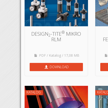
®
DESIGN
-TITE
MIKRO
2
RLM
F
PDF / Katalog / 17,08 MB
DOWNLOAD
KATALOG
KATAL