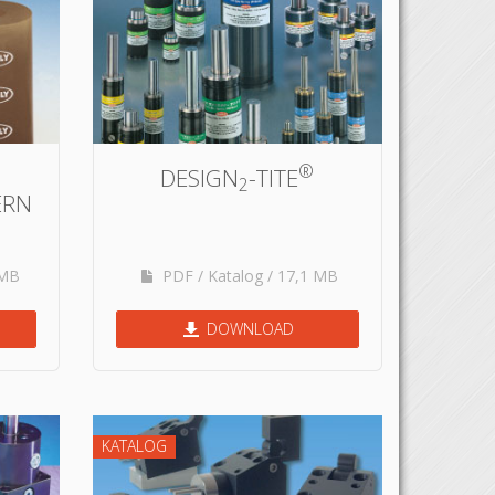
®
DESIGN
-TITE
2
ERN
 MB
PDF / Katalog / 17,1 MB
DOWNLOAD
KATALOG