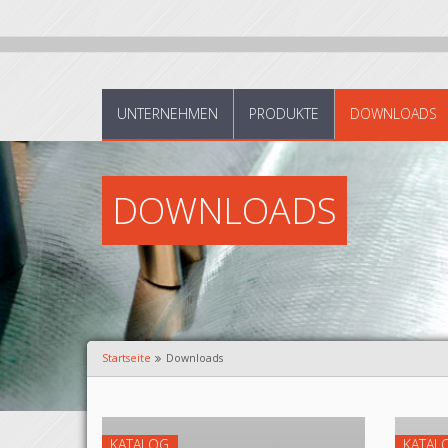
UNTERNEHMEN
PRODUKTE
DOWNLOADS
DOWNLOADS
Startseite
Downloads
KATALOG
KATAL