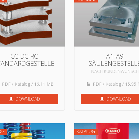
CC-DC-RC
A1-A9
TANDARDGESTELLE
SÄULENGESTELL
NACH KUNDENWUNSCH
PDF / Katalog / 16,11 MB
PDF / Katalog / 15,95
DOWNLOAD
DOWNLOAD
OG
KATALOG