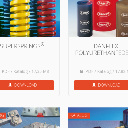
®
SUPERSPRINGS
DANFLEX
POLYURETHANFED
PDF / Katalog / 17,35 MB
PDF / Katalog / 17,82
DOWNLOAD
DOWNLOAD
OG
KATALOG