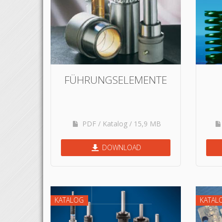
FÜHRUNGSELEMENTE
PDF / Katalog / 15,9 MB
DOWNLOAD
KATALOG
KATAL