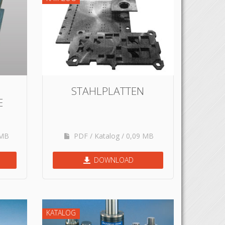
STAHLPLATTEN
E
 MB
PDF / Katalog / 0,09 MB
DOWNLOAD
KATALOG