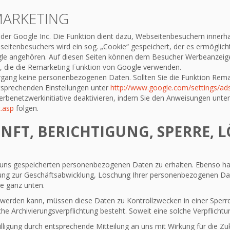
MARKETING
der Google Inc. Die Funktion dient dazu, Webseitenbesuchern inne
eitenbesuchers wird ein sog. „Cookie“ gespeichert, der es ermöglic
e angehören. Auf diesen Seiten können dem Besucher Werbeanzeigen p
t, die die Remarketing Funktion von Google verwenden.
gang keine personenbezogenen Daten. Sollten Sie die Funktion Rem
ntsprechenden Einstellungen unter
http://www.google.com/settings/ad
rbenetzwerkinitiative deaktivieren, indem Sie den Anweisungen unter
.asp
folgen.
UNFT, BERICHTIGUNG, SPERRE,
ei uns gespeicherten personenbezogenen Daten zu erhalten. Ebenso ha
ng zur Geschäftsabwicklung, Löschung Ihrer personenbezogenen Date
e ganz unten.
t werden kann, müssen diese Daten zu Kontrollzwecken in einer Sperr
he Archivierungsverpflichtung besteht. Soweit eine solche Verpflichtu
lligung durch entsprechende Mitteilung an uns mit Wirkung für die Z