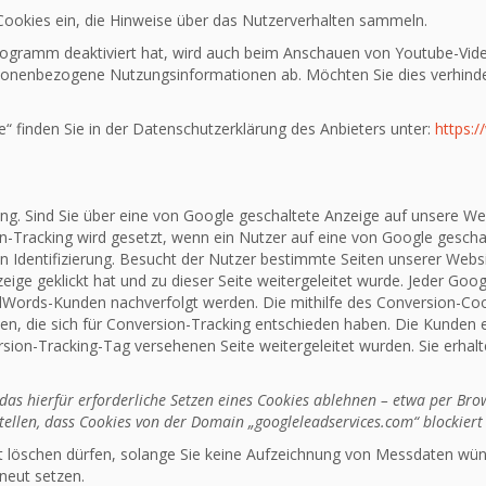
 Cookies ein, die Hinweise über das Nutzerverhalten sammeln.
ogramm deaktiviert hat, wird auch beim Anschauen von Youtube-Vid
rsonenbezogene Nutzungsinformationen ab. Möchten Sie dies verhind
 finden Sie in der Datenschutzerklärung des Anbieters unter:
https:/
g. Sind Sie über eine von Google geschaltete Anzeige auf unsere We
-Tracking wird gesetzt, wenn ein Nutzer auf eine von Google geschalt
hen Identifizierung. Besucht der Nutzer bestimmte Seiten unserer Webs
eige geklickt hat und zu dieser Seite weitergeleitet wurde. Jeder Go
dWords-Kunden nachverfolgt werden. Die mithilfe des Conversion-Coo
en, die sich für Conversion-Tracking entschieden haben. Die Kunden e
sion-Tracking-Tag versehenen Seite weitergeleitet wurden. Sie erhal
as hierfür erforderliche Setzen eines Cookies ablehnen – etwa per Brow
stellen, dass Cookies von der Domain „googleleadservices.com“ blockier
cht löschen dürfen, solange Sie keine Aufzeichnung von Messdaten wü
neut setzen.