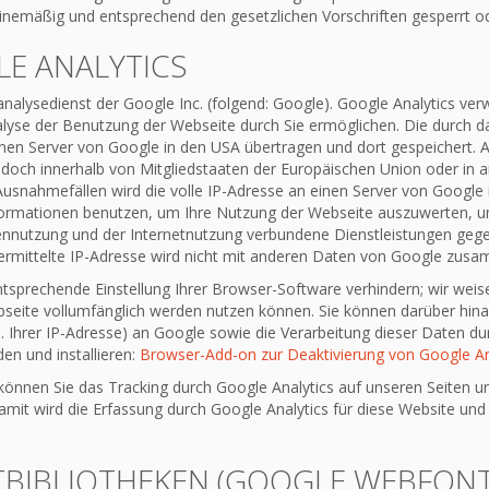
inemäßig und entsprechend den gesetzlichen Vorschriften gesperrt od
E ANALYTICS
alysedienst der Google Inc. (folgend: Google). Google Analytics verw
lyse der Benutzung der Webseite durch Sie ermöglichen. Die durch d
nen Server von Google in den USA übertragen und dort gespeichert. A
jedoch innerhalb von Mitgliedstaaten der Europäischen Union oder i
Ausnahmefällen wird die volle IP-Adresse an einen Server von Google 
nformationen benutzen, um Ihre Nutzung der Webseite auszuwerten, u
nnutzung und der Internetnutzung verbundene Dienstleistungen gege
rmittelte IP-Adresse wird nicht mit anderen Daten von Google zusa
tsprechende Einstellung Ihrer Browser-Software verhindern; wir weisen
bseite vollumfänglich werden nutzen können. Sie können darüber hin
. Ihrer IP-Adresse) an Google sowie die Verarbeitung dieser Daten d
en und installieren:
Browser-Add-on zur Deaktivierung von Google An
können Sie das Tracking durch Google Analytics auf unseren Seiten u
Damit wird die Erfassung durch Google Analytics für diese Website und
BIBLIOTHEKEN (GOOGLE WEBFONT